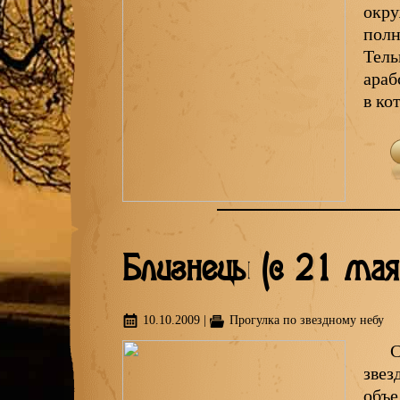
окру
полн
Тель
араб
в ко
Близнецы (с 21 мая
10.10.2009
|
Прогулка по звездному небу
С
звез
объе