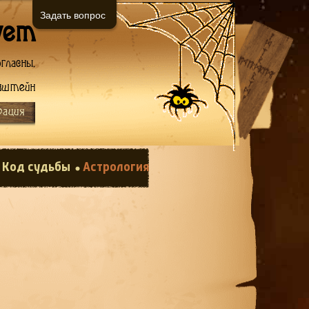
Задать вопрос
ует
гласны.
нштейн
рация
Код судьбы
Астрология