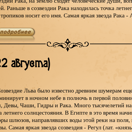
ездии Рака, на землю сходят человеческие души, 
й. Раньше в созвездии Рака находилась точка летне
 тропиков носит его имя. Самая яркая звезда Рака 
22 августа)
озвездие Льва было известно древним шумерам еще 
минирует в ночном небе в полночь в первой полови
, Девы, Чаши, Гидры и Рака. Много тысячелетий на
а летнего солнцестояния. В Египте в это время нач
оры шлюзов, направлявших воды этой реки на поля,
вы. Самая яркая звезда созвездия - Регул (лат. «княз