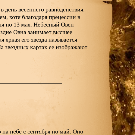
 в день весеннего равноденствия.
м, хотя благодаря прецессии в
ля по 13 мая. Небесный Овен
ездие Овна занимает высшее
я яркая его звезда называется
На звездных картах ее изображают
 на небе с сентября по май. Оно