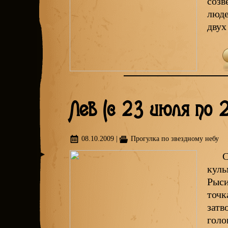
созв
люде
двух
Лев (с 23 июля по 
08.10.2009
|
Прогулка по звездному небу
С
куль
Рыси
точк
затв
голо