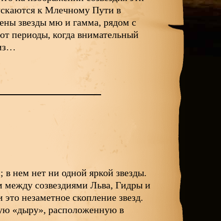
пускаются к Млечному Пути в
ены звезды мю и гамма, рядом с
ют периоды, когда внимательный
 из…
; в нем нет ни одной яркой звезды.
 между созвездиями Льва, Гидры и
это незаметное скопление звезд.
ную «дыру», расположенную в