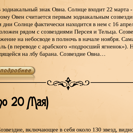
 зодиакальный знак Овна. Солнце входит 22 марта -
ому Овен считается первым зодиакальным созвездие
 дни Солнце фактически находится в нем с 16 апре
оложен рядом с созвездиями Персея и Тельца. Созв
жение на небосводе в полночь в начале ноября. Сама
ль (в переводе с арабского «подросший ягненок»). 
дящейся на лбу барана. Созвездие Овна…
по 20 Мая)
озвездие, включающее в себя около 130 звезд, видно