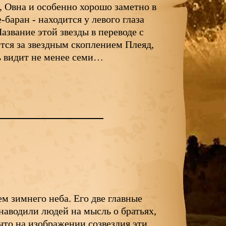
, Овна и особенно хорошо заметно в
-баран - находится у левого глаза
азвание этой звезды в переводе с
ется за звездным скоплением Плеяд,
ь видит не менее семи…
м зимнего неба. Его две главные
 наводили людей на мысль о братьях,
что на изображении созвездия эти