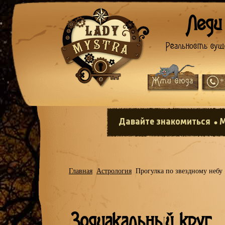
Леди
Реальность сущ
Жми сюда
+
Давайте знакомиться
М
Главная
Астрология
Прогулка по звездному небу
Зодиакальный круг