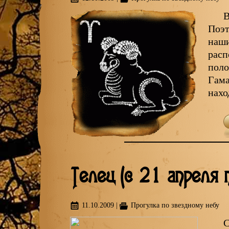
В
Поэт
наши
расп
поло
Гама
нахо
Телец (с 21 апреля 
11.10.2009
|
Прогулка по звездному небу
С