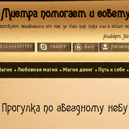
 Мистра помогает и совет
ествует независимо от нас, до тех пор, пока мы с этим со
Альберт Эй
reshka
Регист
972-544961161
Вход
агия
Любовная магия
Магия денег
Путь к себе
Прогулка по звездному небу