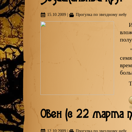
15.10.2009
|
Прогулка по звездному небу
И
влож
полу
"
семя
врем
боль
Овен (с 22 марта п
12.10.2009
|
Прогулка по звездному небу