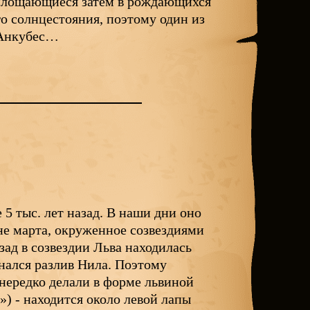
воплощающиеся затем в рождающихся
го солнцестояния, поэтому один из
- Анкубес…
5 тыс. лет назад. В наши дни оно
не марта, окруженное созвездиями
зад в созвездии Льва находилась
инался разлив Нила. Поэтому
 нередко делали в форме львиной
ь») - находится около левой лапы