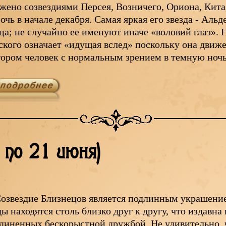
жено созвездиями Персея, Возничего, Ориона, Кита
очь в начале декабря. Самая яркая его звезда - Альде
ца; не случайно ее именуют иначе «воловий глаз». Н
ского означает «идущая вслед» поскольку она движ
тором человек с нормальным зрением в темную ноч
 по 21 июня)
озвездие Близнецов является подлинным украшение
ды находятся столь близко друг к другу, что издавна
диненных бескорыстной дружбой. Не удивительно, 