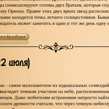
ды символизируют головы двух братьев, которые с
ону Ориона. Правее этих двух ярких звезд располож
рыми находится точка летнего солнцестояния. Быва
юдатель может заметить в один и тот же день одну
22 июля)
ак - самое малозаметное из зодиакальных созвездий
выглядит темным участком на небе, расположенным
нецов. Даже любителям астрономии непросто найти 
ологи древности считали, что через темную небес