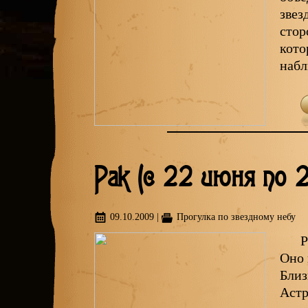
звез
стор
кото
набл
Рак (с 22 июня по 
09.10.2009
|
Прогулка по звездному небу
Р
Оно 
Близ
Астр