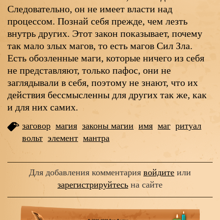
Следовательно, он не имеет власти над
процессом. Познай себя прежде, чем лезть
внутрь других. Этот закон показывает, почему
так мало злых магов, то есть магов Сил Зла.
Есть обозленные маги, которые ничего из себя
не представляют, только пафос, они не
заглядывали в себя, поэтому не знают, что их
действия бессмысленны для других так же, как
и для них самих.
заговор
магия
законы магии
имя
маг
ритуал
вольт
элемент
мантра
Для добавления комментария
войдите
или
зарегистрируйтесь
на сайте