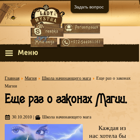
Задать вопрос
Регистрация
Вход
reshka
Жми сюда
+972-544961161
Меню
Главная
Магия
Школа начинающего мага
Еще раз о законах
Магии
Еще раз о законах Магии.
30.10.2010
|
Школа начинающего мага
Каждая из
нас хотела бы