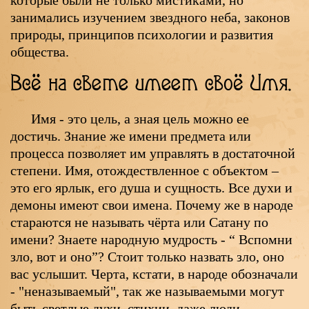
занимались изучением звездного неба, законов
природы, принципов психологии и развития
общества.
Всё на свете имеет своё Имя.
Имя - это цель, а зная цель можно ее
достичь. Знание же имени предмета или
процесса позволяет им управлять в достаточной
степени. Имя, отождествленное с объектом –
это его ярлык, его душа и сущность. Все духи и
демоны имеют свои имена. Почему же в народе
стараются не называть чёрта или Сатану по
имени? Знаете народную мудрость - “ Вспомни
зло, вот и оно”? Стоит только назвать зло, оно
вас услышит. Черта, кстати, в народе обозначали
- "неназываемый", так же называемыми могут
быть светлые духи, стихии, даже люди.