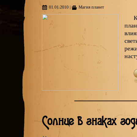
01.01.2010
|
Магия планет
К
план
влия
свет
режи
наст
Солнце в знаках зод