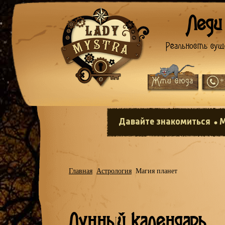
Леди
Реальность сущ
Жми сюда
+
Давайте знакомиться
М
Главная
Астрология
Магия планет
Лунный календарь