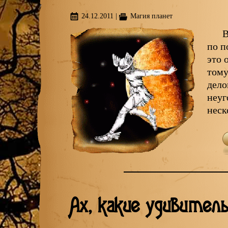
24.12.2011
|
Магия планет
В
по п
это 
тому
дело
неуг
неск
Ах, какие удивитель