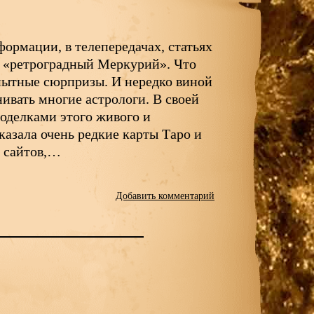
формации, в телепередачах, статьях
е «ретроградный Меркурий». Что
пытные сюрпризы. И нередко виной
вать многие астрологи. В своей
роделками этого живого и
казала очень редкие карты Таро и
х сайтов,…
Добавить комментарий