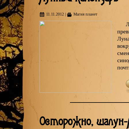
11.11.2012
|
Магия планет
Л
прев
Луна
вокр
смен
сино
почт
Осторожно, шалун-