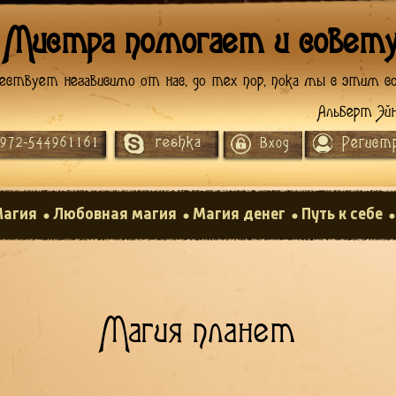
 Мистра помогает и совет
ествует независимо от нас, до тех пор, пока мы с этим со
Альберт Эй
reshka
Регист
972-544961161
Вход
агия
Любовная магия
Магия денег
Путь к себе
Магия планет