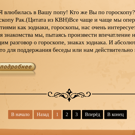
Я влюбилась в Вашу попу! Кто же Вы по гороскопу?-
скопу Рак.(Цитата из КВН)Все чаще и чаще мы опе
тиями как зодиаки, гороскопы, нас очень интересует
я знакомства мы, пытаясь произвести впечатление 
дим разговор о гороскопе, знаках зодиака. И абсол
то для поддержания беседы или нам действительно
В начало
Назад
1
2
3
Вперёд
В конец