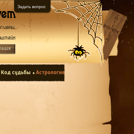
Задать вопрос
ует
гласны.
нштейн
рация
Код судьбы
Астрология