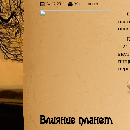
24.12.2011
|
Магия планет
С
наст
ошиб
К
– 21
внут
пищи
пер
Влияние планет