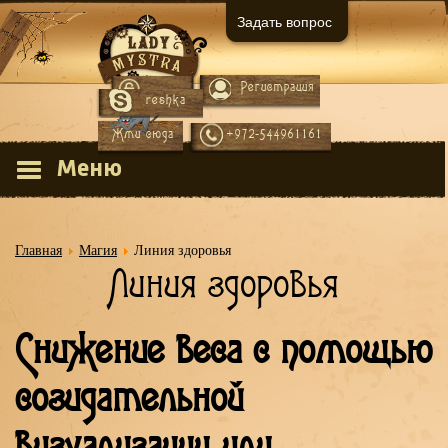
Задать вопрос
Регистрация
Вход
reshka
Жми сюда
+972-544961161
Меню
Главная
Магия
Линия здоровья
Линия здоровья
Снижение веса с помощью
созидательной