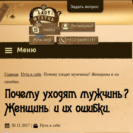
Задать вопрос
Регистрация
Вход
reshka
Жми сюда
+972-544961161
Меню
Главная
Путь к себе
Почему уходят мужчины? Женщины и их
ошибки.
Почему уходят мужчины?
Женщины и их ошибки.
30.11.2017
|
Путь к себе