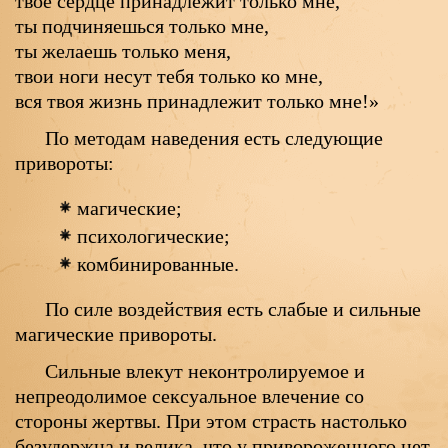
твое сердце принадлежит только мне,
ты подчиняешься только мне,
ты желаешь только меня,
твои ноги несут тебя только ко мне,
вся твоя жизнь принадлежит только мне!»
По методам наведения есть следующие
привороты:
магические;
психологические;
комбинированные.
По силе воздействия есть слабые и сильные
магические привороты.
Сильные влекут неконтролируемое и
непреодолимое сексуальное влечение со
стороны жертвы. При этом страсть настолько
безудержна и велика, что у привороженного нет