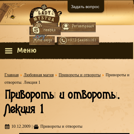
Задать вопрос
Регистрация
Вход
reshka
Жми сюда
+972-544961161
Меню
Главная
Любовная магия
Привороты и отвороты
Привороты и
отвороты. Лекция 1
Привороты и отвороты.
Лекция 1
10.12.2009
|
Привороты и отвороты